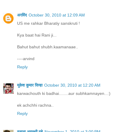
अरविंद
October 30, 2010 at 12:09 AM
US me rahkar Bharatiy sanskruti !
Kya baat hai Rani ji...
Bahut bahut shubh.kaamanaae..
----arvind
Reply
मुकेश कुमार सिन्हा
October 30, 2010 at 12:20 AM
karwachouth ki badhai........aur subhkamnayen...:)
ek achchhi rachna..
Reply
वन्दना अवस्थी दुबे
November 1, 2010 at 3:00 PM